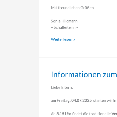
Mit freundlichen Grüßen
Sonja Hildmann
– Schulleiterin –
Erreichbarkeit
Weiterlesen »
in
den
Sommerferien
Informationen zum
Liebe Eltern,
am Freitag,
04.07.2025
starten wir i
Ab
8.15 Uhr
findet die traditionelle
Ve